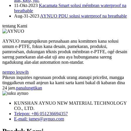
alat, klep, jsb.
11-Okt-2023
Kacamata Smart solusi mémbran waterproof na
breathable
Aug-31-2023
AYNUO PDU solusi waterproof na breathable
tentang Kami
AYNUO mangrupikeun perusahaan anu komitmen kana solusi
umum e-PTFE, fokus kana desain, pamekaran, produksi,
pamrosésan, dukungan téknis produk mémbran e-PTFE, ogé desain
sareng pamekaran alat-alat uji anu aya hubunganana sareng
ngadukung alat-alat automation non-standar.
nempo leuwih
Pikeun inquiries ngeunaan produk urang atanapi pricelist, mangga
tinggalkeun email anjeun ka kami sarta kami bakal di kabaran dina
24 jam.
panalungtikan
KUNSHAN AYNUO NEW MATERIAL TECHNOLOGY
CO., LTD.
Telepon: +86 051236694357
E-mail: james@aynuo.com