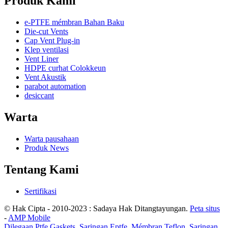
Produk Kami
e-PTFE mémbran Bahan Baku
Die-cut Vents
Cap Vent Plug-in
Klep ventilasi
Vent Liner
HDPE curhat Colokkeun
Vent Akustik
parabot automation
desiccant
Warta
Warta pausahaan
Produk News
Tentang Kami
Sertifikasi
© Hak Cipta - 2010-2023 : Sadaya Hak Ditangtayungan.
Peta situs
-
AMP Mobile
Dilegaan Ptfe Gaskets
,
Saringan Eptfe
,
Mémbran Teflon
,
Saringan