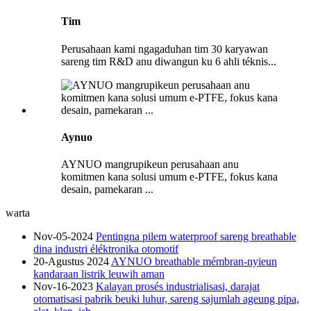
Tim
Perusahaan kami ngagaduhan tim 30 karyawan
sareng tim R&D anu diwangun ku 6 ahli téknis...
Aynuo
AYNUO mangrupikeun perusahaan anu
komitmen kana solusi umum e-PTFE, fokus kana
desain, pamekaran ...
warta
Nov-05-2024
Pentingna pilem waterproof sareng breathable
dina industri éléktronika otomotif
20-Agustus 2024
AYNUO breathable mémbran-nyieun
kandaraan listrik leuwih aman
Nov-16-2023
Kalayan prosés industrialisasi, darajat
otomatisasi pabrik beuki luhur, sareng sajumlah ageung pipa,