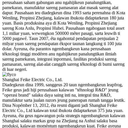
perusahaan saham gabungan anu ngahijikeun panalungtikan,
pamekaran, manufaktur sareng pamasaran alat masak sareng alat
dapur. Pausahaan ieu diadegkeun dina 1993 sarta perenahna di Kota
Wenling, Propinsi Zhejiang, kalawan ibukota didaptarkeun 180 juta
yuan. Basis produksina aya di Kota Wenling, Propinsi Zhejiang
sareng Kota Anlu, Propinsi Hubei. Pausahaan ngabogaan total asset
1,1 miliar yuan, wewengkon 500000 méter pasagi, sarta leuwih ti
5000 pagawé. Taun 2007, éta ngahontal pendapatan penjualan 2
milyar yuan sareng pendapatan ékspor taunan langkung ti 100 juta
dolar. Ayeuna, éta parantos ngembangkeun kana perusahaan
téknologi tinggi modéren anu ngahijikeun panalungtikan ilmiah
sareng pamekaran, integrasi inpormasi, fasilitas produksi sareng
pamasaran, sareng alat-alat canggih sareng téknologi di bumi sareng
di luar negeri.
Shanghai Feike Electric Co., Ltd.
Diadegkeun dina 1999, sanggeus 20 taun ngembangkeun leapfrog,
Feike geus jadi hiji perusahaan kalawan "téhnologi R&D" jeung
"operasi brand" salaku daya saing inti na, integral tina R&D,
manufaktur sarta jualan razors jeung panerapan rumah tangga leutik.
Dina Nopémber 13, 2012, éta resmi diganti jadi Shanghai Feike
Electric Co., Ltd kalawan total ibukota didaptarkeun 375 juta yuan.
Ayeuna, éta geus ngawangun pola strategis ngembangkeun kalawan
Shanghai salaku markas grup na Zhejiang na Anhui salaku basa
produksi, kalawan moméntum ngembangkeun kuat. Feike ayeuna