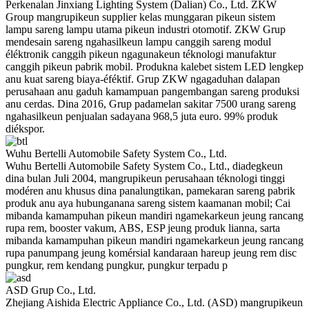
Perkenalan Jinxiang Lighting System (Dalian) Co., Ltd. ZKW
Group mangrupikeun supplier kelas munggaran pikeun sistem
lampu sareng lampu utama pikeun industri otomotif. ZKW Grup
mendesain sareng ngahasilkeun lampu canggih sareng modul
éléktronik canggih pikeun ngagunakeun téknologi manufaktur
canggih pikeun pabrik mobil. Produkna kalebet sistem LED lengkep
anu kuat sareng biaya-éféktif. Grup ZKW ngagaduhan dalapan
perusahaan anu gaduh kamampuan pangembangan sareng produksi
anu cerdas. Dina 2016, Grup padamelan sakitar 7500 urang sareng
ngahasilkeun penjualan sadayana 968,5 juta euro. 99% produk
diékspor.
Wuhu Bertelli Automobile Safety System Co., Ltd.
Wuhu Bertelli Automobile Safety System Co., Ltd., diadegkeun
dina bulan Juli 2004, mangrupikeun perusahaan téknologi tinggi
modéren anu khusus dina panalungtikan, pamekaran sareng pabrik
produk anu aya hubunganana sareng sistem kaamanan mobil; Cai
mibanda kamampuhan pikeun mandiri ngamekarkeun jeung rancang
rupa rem, booster vakum, ABS, ESP jeung produk lianna, sarta
mibanda kamampuhan pikeun mandiri ngamekarkeun jeung rancang
rupa panumpang jeung komérsial kandaraan hareup jeung rem disc
pungkur, rem kendang pungkur, pungkur terpadu p
ASD Grup Co., Ltd.
Zhejiang Aishida Electric Appliance Co., Ltd. (ASD) mangrupikeun