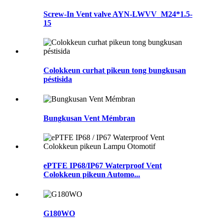
Screw-In Vent valve AYN-LWVV_M24*1.5-
15
Colokkeun curhat pikeun tong bungkusan
péstisida
Bungkusan Vent Mémbran
ePTFE IP68/IP67 Waterproof Vent
Colokkeun pikeun Automo...
G180WO