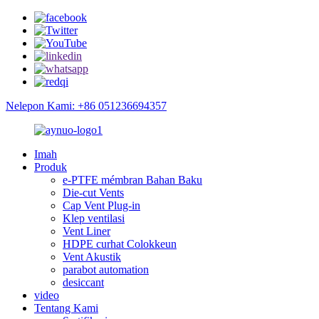
Nelepon Kami: +86 051236694357
Imah
Produk
e-PTFE mémbran Bahan Baku
Die-cut Vents
Cap Vent Plug-in
Klep ventilasi
Vent Liner
HDPE curhat Colokkeun
Vent Akustik
parabot automation
desiccant
video
Tentang Kami